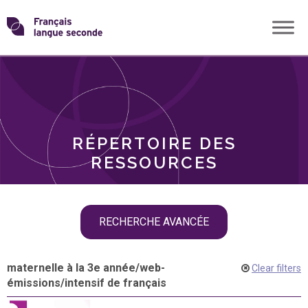
Skip
Transformons
to
THÈMES
content
le
RÔLES
français
RÉPERTOIRE DES
langue
RESSOURCES
seconde
Skip
RECHERCHE AVANCÉE
filter
navigation
maternelle à la 3e année
/
web-
Clear filters
émissions
/
intensif de français