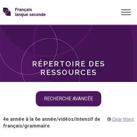
Skip
Transformons
to
THÈMES
content
le
RÔLES
français
RÉPERTOIRE DES
langue
RESSOURCES
seconde
Skip
RECHERCHE AVANCÉE
filter
navigation
4e année à la 6e année
/
vidéos
/
intensif de
Clear filters
français
/
grammaire