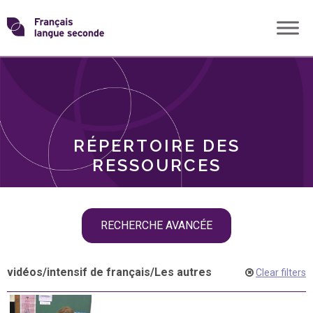
Skip
Transformons
to
THÈMES
content
le
RÔLES
français
RÉPERTOIRE DES
langue
RESSOURCES
seconde
Skip
RECHERCHE AVANCÉE
filter
navigation
vidéos
/
intensif de français
/
Les autres
Clear filters