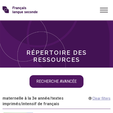
Skip
Transformons
to
THÈMES
content
le
RÔLES
français
RÉPERTOIRE DES
langue
RESSOURCES
seconde
Skip
RECHERCHE AVANCÉE
filter
navigation
maternelle à la 3e année
/
textes
Clear filters
imprimés
/
intensif de français