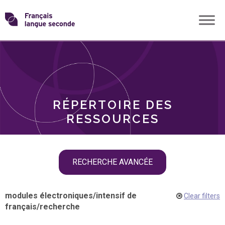
Skip
Transformons
to
THÈMES
content
le
RÔLES
français
RÉPERTOIRE DES
langue
RESSOURCES
seconde
Skip
RECHERCHE AVANCÉE
filter
navigation
modules électroniques
/
intensif de
Clear filters
français
/
recherche