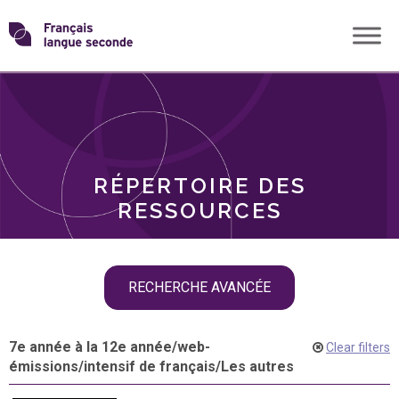
Skip
Transformons
to
THÈMES
content
le
RÔLES
français
RÉPERTOIRE DES
langue
RESSOURCES
seconde
Skip
RECHERCHE AVANCÉE
filter
navigation
7e année à la 12e année
/
web-
Clear filters
émissions
/
intensif de français
/
Les autres