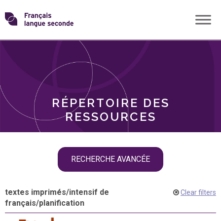
Skip
Transformons
to
THÈMES
content
le
RÔLES
français
RÉPERTOIRE DES
langue
RESSOURCES
seconde
Skip
RECHERCHE AVANCÉE
filter
navigation
textes imprimés
/
intensif de
Clear filters
français
/
planification