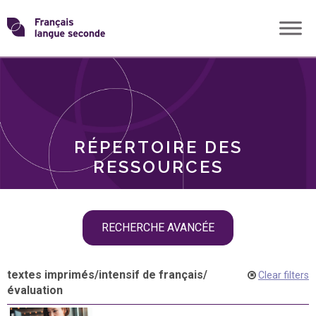
Skip
Transformons
to
THÈMES
content
le
RÔLES
français
RÉPERTOIRE DES
langue
RESSOURCES
seconde
Skip
RECHERCHE AVANCÉE
filter
navigation
textes imprimés
/
intensif de français
/
Clear filters
évaluation