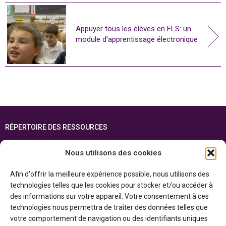
Appuyer tous les élèves en FLS: un
module d'apprentissage électronique
RÉPERTOIRE DES RESSOURCES
FOIRE AUX QUESTIONS
Nous utilisons des cookies
PLAN DU SITE
Afin d'offrir la meilleure expérience possible, nous utilisons des
ENGLISH
technologies telles que les cookies pour stocker et/ou accéder à
des informations sur votre appareil. Votre consentement à ces
Cette ressource est réalisée grâce au soutien financier du gouvernement de
technologies nous permettra de traiter des données telles que
l’Ontario et du gouvernement du
Canada par l’entremise du ministère du
Patrimoine canadien
votre comportement de navigation ou des identifiants uniques