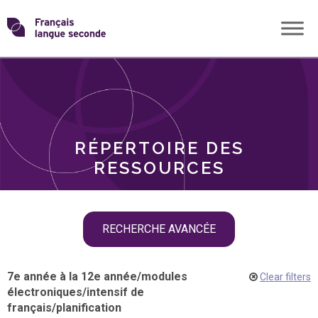
Skip
Transformons
to
THÈMES
content
le
RÔLES
français
RÉPERTOIRE DES
langue
RESSOURCES
seconde
Skip
RECHERCHE AVANCÉE
filter
navigation
7e année à la 12e année
/
modules
Clear filters
électroniques
/
intensif de
français
/
planification