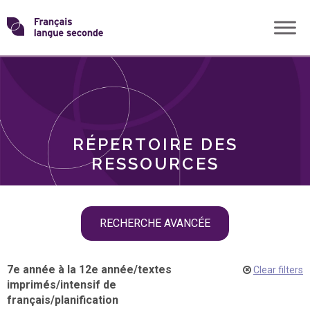
Skip
Transformons
to
THÈMES
content
le
RÔLES
français
RÉPERTOIRE DES
langue
RESSOURCES
seconde
Skip
RECHERCHE AVANCÉE
filter
navigation
7e année à la 12e année
/
textes
Clear filters
imprimés
/
intensif de
français
/
planification