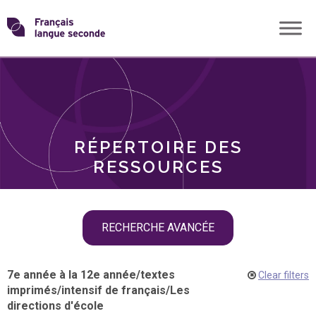
Skip
Transformons
to
THÈMES
content
le
RÔLES
français
RÉPERTOIRE DES
langue
RESSOURCES
seconde
Skip
RECHERCHE AVANCÉE
filter
navigation
7e année à la 12e année
/
textes
Clear filters
imprimés
/
intensif de français
/
Les
directions d'école