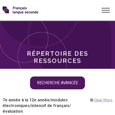
Skip
Transformons
to
THÈMES
content
le
RÔLES
français
RÉPERTOIRE DES
langue
RESSOURCES
seconde
Skip
RECHERCHE AVANCÉE
filter
navigation
7e année à la 12e année
/
modules
Clear filters
électroniques
/
intensif de français
/
évaluation