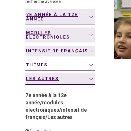
recherche avancée
navigation
7E ANNÉE À LA 12E
ANNÉE
MODULES
ÉLECTRONIQUES
INTENSIF DE FRANÇAIS
THÈMES
LES AUTRES
7e année à la 12e
année
/
modules
électroniques
/
intensif de
français
/
Les autres
Clear filters