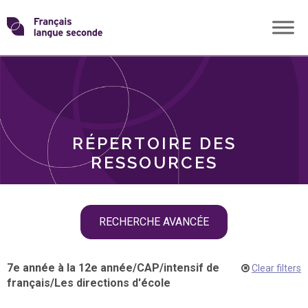
Skip
Transformons
to
THÈMES
content
le
RÔLES
français
RÉPERTOIRE DES
langue
RESSOURCES
seconde
Skip
RECHERCHE AVANCÉE
filter
navigation
7e année à la 12e année
/
CAP
/
intensif de
Clear filters
français
/
Les directions d'école