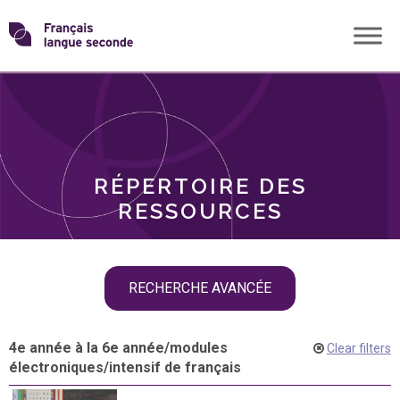
Skip
Transformons
to
THÈMES
content
le
RÔLES
français
RÉPERTOIRE DES
langue
RESSOURCES
seconde
Skip
RECHERCHE AVANCÉE
filter
navigation
4e année à la 6e année
/
modules
Clear filters
électroniques
/
intensif de français