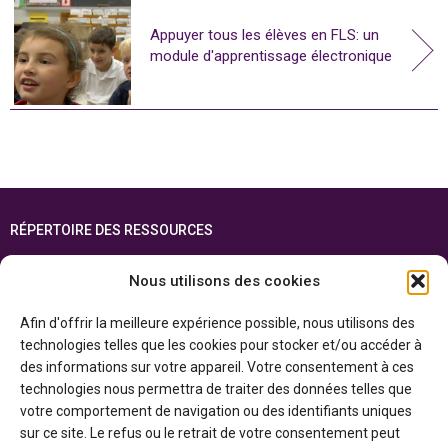
Appuyer tous les élèves en FLS: un
module d'apprentissage électronique
RÉPERTOIRE DES RESSOURCES
FOIRE AUX QUESTIONS
Nous utilisons des cookies
PLAN DU SITE
Afin d'offrir la meilleure expérience possible, nous utilisons des
ENGLISH
technologies telles que les cookies pour stocker et/ou accéder à
des informations sur votre appareil. Votre consentement à ces
Cette ressource est réalisée grâce au soutien financier du gouvernement de
technologies nous permettra de traiter des données telles que
l’Ontario et du gouvernement du
Canada par l’entremise du ministère du
Patrimoine canadien
votre comportement de navigation ou des identifiants uniques
sur ce site. Le refus ou le retrait de votre consentement peut