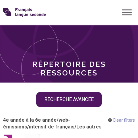
Skip
Transformons
to
THÈMES
content
le
RÔLES
français
RÉPERTOIRE DES
langue
RESSOURCES
seconde
Skip
RECHERCHE AVANCÉE
filter
navigation
4e année à la 6e année
/
web-
Clear filters
émissions
/
intensif de français
/
Les autres