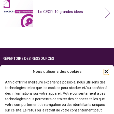
Le CECR: 10 grandes idées
RÉPERTOIRE DES RESSOURCES
FOIRE AUX QUESTIONS
Nous utilisons des cookies
PLAN DU SITE
Afin d'offrir la meilleure expérience possible, nous utilisons des
ENGLISH
technologies telles que les cookies pour stocker et/ou accéder à
des informations sur votre appareil. Votre consentement à ces
Cette ressource est réalisée grâce au soutien financier du gouvernement de
technologies nous permettra de traiter des données telles que
l’Ontario et du gouvernement du
Canada par l’entremise du ministère du
Patrimoine canadien
votre comportement de navigation ou des identifiants uniques
sur ce site. Le refus ou le retrait de votre consentement peut