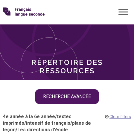
Skip
Transformons
to
THÈMES
content
le
RÔLES
français
RÉPERTOIRE DES
langue
RESSOURCES
seconde
Skip
RECHERCHE AVANCÉE
filter
navigation
4e année à la 6e année
/
textes
Clear filters
imprimés
/
intensif de français
/
plans de
leçon
/
Les directions d'école