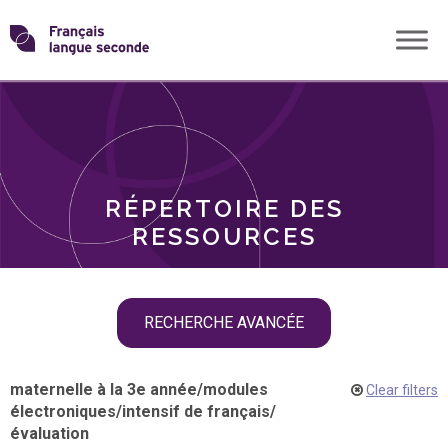
Skip
Transformons
to
THÈMES
content
le
RÔLES
français
RÉPERTOIRE DES
langue
RESSOURCES
seconde
Skip
RECHERCHE AVANCÉE
filter
navigation
maternelle à la 3e année
/
modules
Clear filters
électroniques
/
intensif de français
/
évaluation