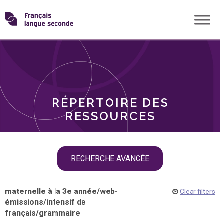
Skip
Transformons
to
THÈMES
content
le
RÔLES
français
RÉPERTOIRE DES
langue
RESSOURCES
seconde
Skip
RECHERCHE AVANCÉE
filter
navigation
maternelle à la 3e année
/
web-
Clear filters
émissions
/
intensif de
français
/
grammaire