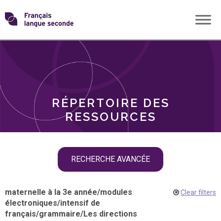
Skip
Transformons
to
THÈMES
content
le
RÔLES
français
RÉPERTOIRE DES
langue
RESSOURCES
seconde
Skip
RECHERCHE AVANCÉE
filter
navigation
maternelle à la 3e année
/
modules
Clear filters
électroniques
/
intensif de
français
/
grammaire
/
Les directions