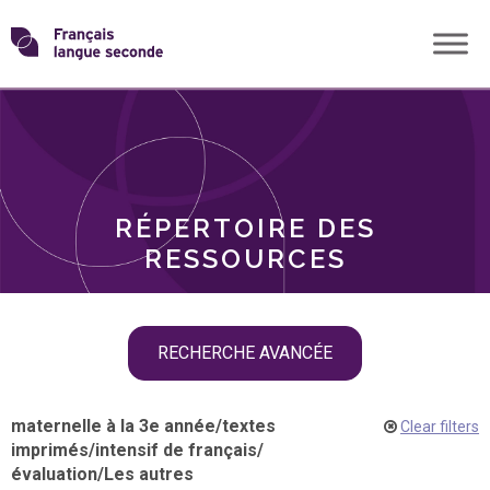
Skip
Transformons
to
THÈMES
content
le
RÔLES
français
RÉPERTOIRE DES
langue
RESSOURCES
seconde
Skip
RECHERCHE AVANCÉE
filter
navigation
maternelle à la 3e année
/
textes
Clear filters
imprimés
/
intensif de français
/
évaluation
/
Les autres