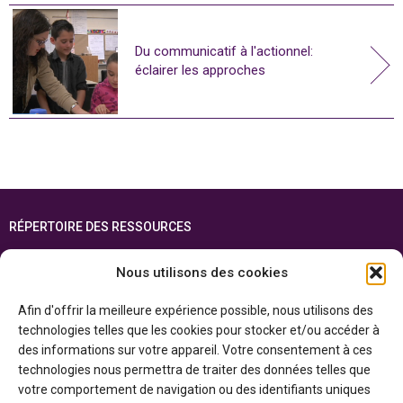
Du communicatif à l'actionnel:
éclairer les approches
RÉPERTOIRE DES RESSOURCES
FOIRE AUX QUESTIONS
Nous utilisons des cookies
PLAN DU SITE
Afin d'offrir la meilleure expérience possible, nous utilisons des
ENGLISH
technologies telles que les cookies pour stocker et/ou accéder à
des informations sur votre appareil. Votre consentement à ces
Cette ressource est réalisée grâce au soutien financier du gouvernement de
technologies nous permettra de traiter des données telles que
l’Ontario et du gouvernement du
Canada par l’entremise du ministère du
Patrimoine canadien
votre comportement de navigation ou des identifiants uniques