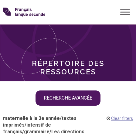
Skip
Transformons
to
THÈMES
content
le
RÔLES
français
RÉPERTOIRE DES
langue
RESSOURCES
seconde
Skip
RECHERCHE AVANCÉE
filter
navigation
maternelle à la 3e année
/
textes
Clear filters
imprimés
/
intensif de
français
/
grammaire
/
Les directions