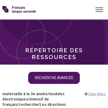
Skip
Transformons
to
THÈMES
content
le
RÔLES
français
RÉPERTOIRE DES
langue
RESSOURCES
seconde
Skip
RECHERCHE AVANCÉE
filter
navigation
maternelle à la 3e année
/
modules
Clear filters
électroniques
/
intensif de
français
/
recherche
/
Les directions