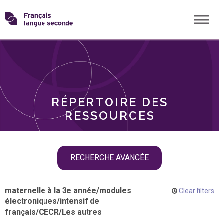
Skip
Transformons
to
THÈMES
content
le
RÔLES
français
RÉPERTOIRE DES
langue
RESSOURCES
seconde
Skip
RECHERCHE AVANCÉE
filter
navigation
maternelle à la 3e année
/
modules
Clear filters
électroniques
/
intensif de
français
/
CECR
/
Les autres