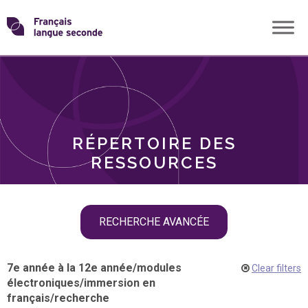
Skip
Transformons
to
THÈMES
content
le
RÔLES
français
RÉPERTOIRE DES
langue
RESSOURCES
seconde
Skip
RECHERCHE AVANCÉE
filter
navigation
7e année à la 12e année
/
modules
Clear filters
électroniques
/
immersion en
français
/
recherche