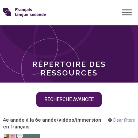
Skip
Transformons
to
THÈMES
content
le
RÔLES
français
RÉPERTOIRE DES
langue
RESSOURCES
seconde
Skip
RECHERCHE AVANCÉE
filter
navigation
4e année à la 6e année
/
vidéos
/
immersion
Clear filters
en français