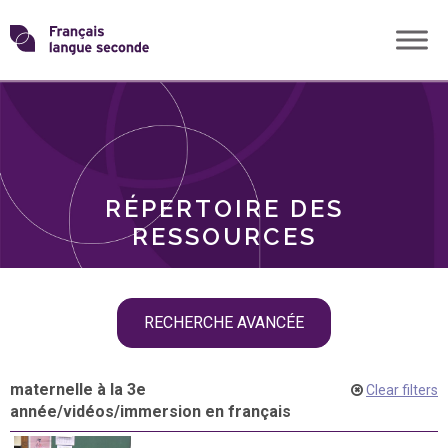
Skip
Transformons
to
THÈMES
content
le
RÔLES
français
RÉPERTOIRE DES
langue
RESSOURCES
seconde
Skip
RECHERCHE AVANCÉE
filter
navigation
maternelle à la 3e
Clear filters
année
/
vidéos
/
immersion en français