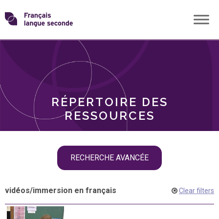
Skip
Transformons
to
THÈMES
content
le
RÔLES
français
RÉPERTOIRE DES
langue
RESSOURCES
seconde
Skip
RECHERCHE AVANCÉE
filter
navigation
vidéos
/
immersion en français
Clear filters