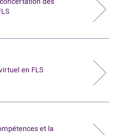
 concertation des
FLS
virtuel en FLS
compétences et la