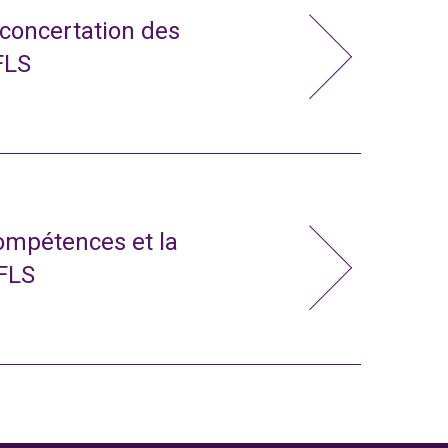
 concertation des
FLS
compétences et la
 FLS