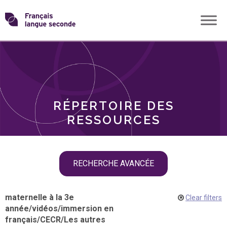
Skip
Transformons
to
THÈMES
content
le
RÔLES
français
RÉPERTOIRE DES
langue
RESSOURCES
seconde
Skip
RECHERCHE AVANCÉE
filter
navigation
maternelle à la 3e
Clear filters
année
/
vidéos
/
immersion en
français
/
CECR
/
Les autres