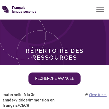
Skip
Transformons
to
THÈMES
content
le
RÔLES
français
RÉPERTOIRE DES
langue
RESSOURCES
seconde
Skip
RECHERCHE AVANCÉE
filter
navigation
maternelle à la 3e
Clear filters
année
/
vidéos
/
immersion en
français
/
CECR