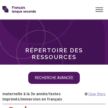
Skip
Transformons
to
THÈMES
content
le
RÔLES
français
RÉPERTOIRE DES
langue
RESSOURCES
seconde
Skip
RECHERCHE AVANCÉE
filter
navigation
maternelle à la 3e année
/
textes
Clear filters
imprimés
/
immersion en français