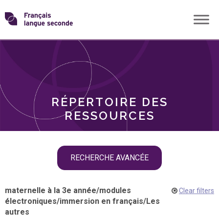
Skip
Transformons
to
THÈMES
content
le
RÔLES
français
RÉPERTOIRE DES
langue
RESSOURCES
seconde
Skip
RECHERCHE AVANCÉE
filter
navigation
maternelle à la 3e année
/
modules
Clear filters
électroniques
/
immersion en français
/
Les
autres