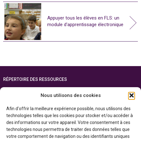
Appuyer tous les élèves en FLS: un
module d'apprentissage électronique
RÉPERTOIRE DES RESSOURCES
FOIRE AUX QUESTIONS
Nous utilisons des cookies
PLAN DU SITE
Afin d'offrir la meilleure expérience possible, nous utilisons des
ENGLISH
technologies telles que les cookies pour stocker et/ou accéder à
des informations sur votre appareil. Votre consentement à ces
Cette ressource est réalisée grâce au soutien financier du gouvernement de
technologies nous permettra de traiter des données telles que
l’Ontario et du gouvernement du
Canada par l’entremise du ministère du
Patrimoine canadien
votre comportement de navigation ou des identifiants uniques