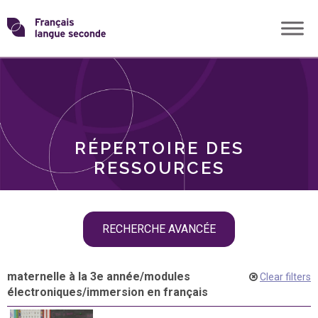
Skip
Transformons
to
THÈMES
content
le
RÔLES
français
RÉPERTOIRE DES
langue
RESSOURCES
seconde
Skip
RECHERCHE AVANCÉE
filter
navigation
maternelle à la 3e année
/
modules
Clear filters
électroniques
/
immersion en français