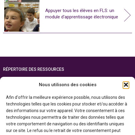
Appuyer tous les élèves en FLS: un
module d'apprentissage électronique
RÉPERTOIRE DES RESSOURCES
FOIRE AUX QUESTIONS
Nous utilisons des cookies
PLAN DU SITE
Afin d'offrir la meilleure expérience possible, nous utilisons des
ENGLISH
technologies telles que les cookies pour stocker et/ou accéder à
des informations sur votre appareil. Votre consentement à ces
Cette ressource est réalisée grâce au soutien financier du gouvernement de
technologies nous permettra de traiter des données telles que
l’Ontario et du gouvernement du
Canada par l’entremise du ministère du
Patrimoine canadien
votre comportement de navigation ou des identifiants uniques
sur ce site. Le refus ou le retrait de votre consentement peut