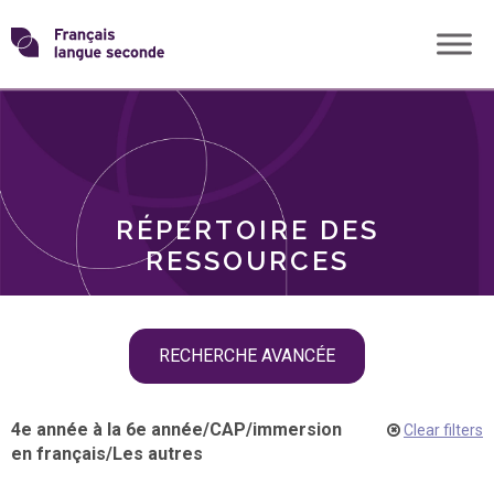
Skip
Transformons
to
THÈMES
content
le
RÔLES
français
RÉPERTOIRE DES
langue
RESSOURCES
seconde
Skip
RECHERCHE AVANCÉE
filter
navigation
4e année à la 6e année
/
CAP
/
immersion
Clear filters
en français
/
Les autres