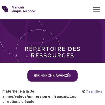
Skip
Transformons
to
THÈMES
content
le
RÔLES
français
RÉPERTOIRE DES
langue
RESSOURCES
seconde
Skip
RECHERCHE AVANCÉE
filter
navigation
maternelle à la 3e
Clear filters
année
/
vidéos
/
immersion en français
/
Les
directions d'école