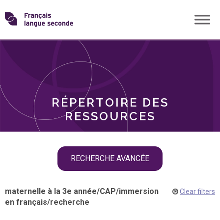
Skip
Transformons
to
THÈMES
content
le
RÔLES
français
RÉPERTOIRE DES
langue
RESSOURCES
seconde
Skip
RECHERCHE AVANCÉE
filter
navigation
maternelle à la 3e année
/
CAP
/
immersion
Clear filters
en français
/
recherche