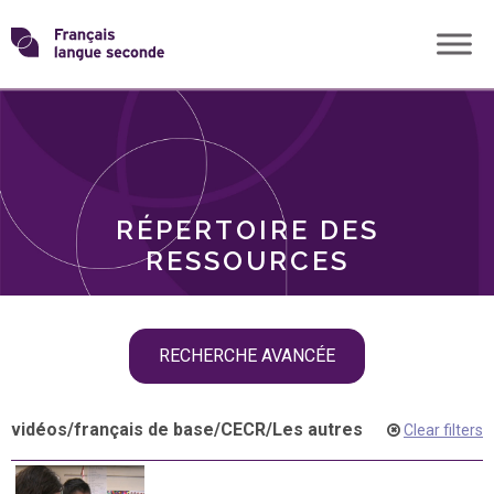
Skip
Transformons
to
THÈMES
content
le
RÔLES
français
RÉPERTOIRE DES
langue
RESSOURCES
seconde
Skip
RECHERCHE AVANCÉE
filter
navigation
vidéos
/
français de base
/
CECR
/
Les autres
Clear filters