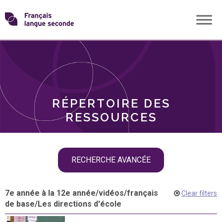
Skip
Transformons
to
THÈMES
content
le
RÔLES
français
RÉPERTOIRE DES
langue
RESSOURCES
seconde
Skip
RECHERCHE AVANCÉE
filter
navigation
7e année à la 12e année
/
vidéos
/
français
Clear filters
de base
/
Les directions d'école