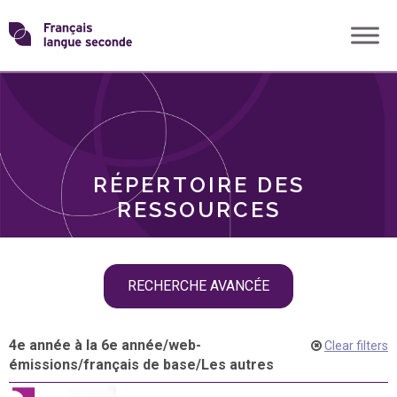
Skip
Transformons
to
THÈMES
content
le
RÔLES
français
RÉPERTOIRE DES
langue
RESSOURCES
seconde
Skip
RECHERCHE AVANCÉE
filter
navigation
4e année à la 6e année
/
web-
Clear filters
émissions
/
français de base
/
Les autres