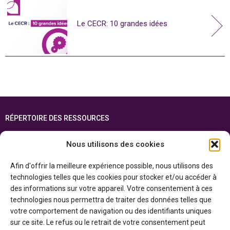
Le CECR: 10 grandes idées
RÉPERTOIRE DES RESSOURCES
FOIRE AUX QUESTIONS
Nous utilisons des cookies
PLAN DU SITE
Afin d'offrir la meilleure expérience possible, nous utilisons des
ENGLISH
technologies telles que les cookies pour stocker et/ou accéder à
des informations sur votre appareil. Votre consentement à ces
Cette ressource est réalisée grâce au soutien financier du gouvernement de
technologies nous permettra de traiter des données telles que
l’Ontario et du gouvernement du
Canada par l’entremise du ministère du
Patrimoine canadien
votre comportement de navigation ou des identifiants uniques
sur ce site. Le refus ou le retrait de votre consentement peut