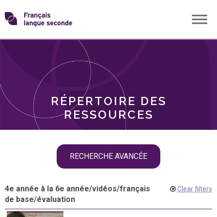
Skip
Transformons
to
THÈMES
content
le
RÔLES
français
RÉPERTOIRE DES
langue
RESSOURCES
seconde
Skip
RECHERCHE AVANCÉE
filter
navigation
4e année à la 6e année
/
vidéos
/
français
Clear filters
de base
/
évaluation