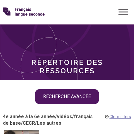
Skip
Transformons
to
THÈMES
content
le
RÔLES
français
RÉPERTOIRE DES
langue
RESSOURCES
seconde
Skip
RECHERCHE AVANCÉE
filter
navigation
4e année à la 6e année
/
vidéos
/
français
Clear filters
de base
/
CECR
/
Les autres