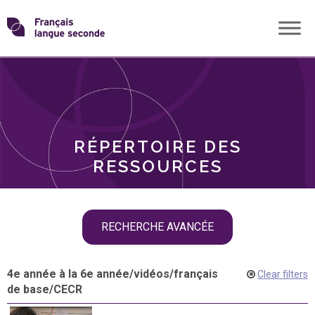
Skip
Transformons
to
THÈMES
content
le
RÔLES
français
RÉPERTOIRE DES
langue
RESSOURCES
seconde
Skip
RECHERCHE AVANCÉE
filter
navigation
4e année à la 6e année
/
vidéos
/
français
Clear filters
de base
/
CECR