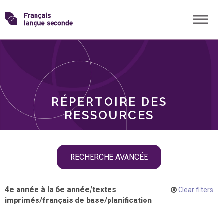
Skip
Transformons
to
THÈMES
content
le
RÔLES
français
RÉPERTOIRE DES
langue
RESSOURCES
seconde
Skip
RECHERCHE AVANCÉE
filter
navigation
4e année à la 6e année
/
textes
Clear filters
imprimés
/
français de base
/
planification