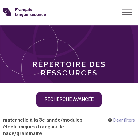
Skip
Transformons
to
THÈMES
content
le
RÔLES
français
RÉPERTOIRE DES
langue
RESSOURCES
seconde
Skip
RECHERCHE AVANCÉE
filter
navigation
maternelle à la 3e année
/
modules
Clear filters
électroniques
/
français de
base
/
grammaire