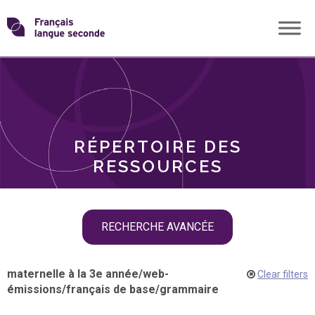
Skip
Transformons
to
THÈMES
content
le
RÔLES
français
RÉPERTOIRE DES
langue
RESSOURCES
seconde
Skip
RECHERCHE AVANCÉE
filter
navigation
maternelle à la 3e année
/
web-
Clear filters
émissions
/
français de base
/
grammaire