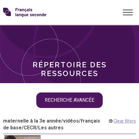
Skip
Transformons
to
THÈMES
content
le
RÔLES
français
RÉPERTOIRE DES
langue
RESSOURCES
seconde
Skip
RECHERCHE AVANCÉE
filter
navigation
maternelle à la 3e année
/
vidéos
/
français
Clear filters
de base
/
CECR
/
Les autres