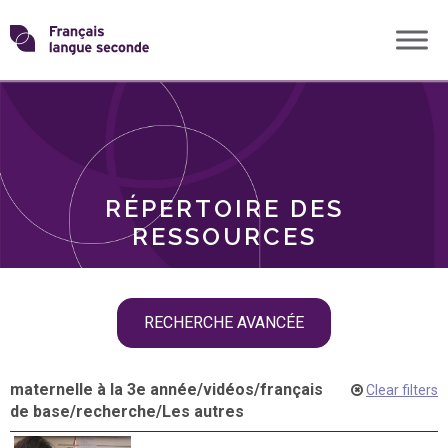
Skip
Transformons
to
THÈMES
content
le
RÔLES
français
RÉPERTOIRE DES
langue
RESSOURCES
seconde
Skip
RECHERCHE AVANCÉE
filter
navigation
maternelle à la 3e année
/
vidéos
/
français
Clear filters
de base
/
recherche
/
Les autres