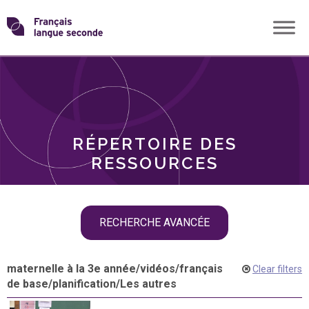
Skip
Transformons
to
THÈMES
content
le
RÔLES
français
RÉPERTOIRE DES
langue
RESSOURCES
seconde
Skip
RECHERCHE AVANCÉE
filter
navigation
maternelle à la 3e année
/
vidéos
/
français
Clear filters
de base
/
planification
/
Les autres